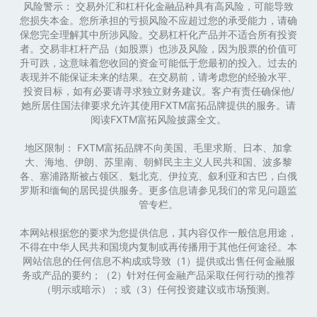
风险警示： 交易外汇和杠杆化金融品种具有高风险，可能导致
您损失本金。您所承担的亏损风险不应超过您的承受能力，请确
保您完全理解其中所涉风险。交易杠杆化产品并不适合所有投资
者。交易非杠杆产品（如股票）也涉及风险，因为股票的价值可
升可跌，这意味着您收回的资金可能低于您最初的投入。过去的
表现并不能保证未来的结果。在交易前，请考虑您的经验水平、
投资目标，如有必要请寻求独立财务建议。客户有责任确保他/
她所居住国法律要求允许其使用FXTM富拓品牌提供的服务。请
阅读FXTM富拓风险披露全文。
地区限制： FXTM富拓品牌不向美国、毛里求斯、日本、加拿
大、海地、伊朗、苏里南、朝鲜民主主义人民共和国、波多黎
各、塞浦路斯被占领区、魁北克、伊拉克、叙利亚和古巴，白俄
罗斯和缅甸的居民提供服务。更多信息请参见我们的常见问题监
管专栏。
本网站根据您的要求为您提供信息，其内容仅作一般信息用途，
不得在中华人民共和国境内复制或再传播用于其他任何途径。本
网站信息的任何信息不构成或导致（1）提供或出售任何金融服
务或产品的要约；（2）针对任何金融产品采取任何行动的推荐
（明示或暗示）；或（3）任何投资建议或市场预测。