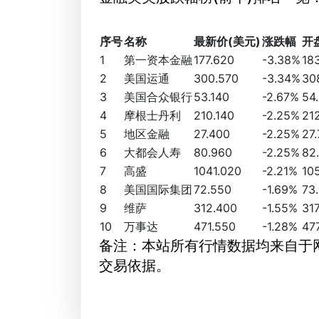
序号
名称
最新价(美元)
涨跌幅
开
1
第一资本金融
177.620
-3.38%
18
2
美国运通
300.570
-3.34%
30
3
美国合众银行
53.140
-2.67%
54
4
摩根士丹利
210.140
-2.25%
21
5
地区金融
27.400
-2.25%
27
6
大都会人寿
80.960
-2.25%
82
7
高盛
1041.020
-2.21%
10
8
美国国际集团
72.550
-1.69%
73
9
维萨
312.400
-1.55%
31
10
万事达
471.550
-1.28%
47
备注：本站所有行情数据均来自于
交易依据。