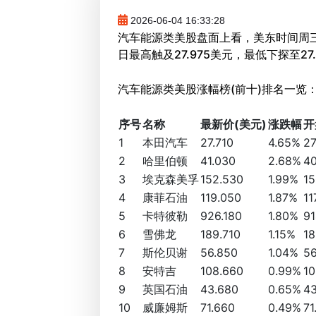
2026-06-04 16:33:28
汽车能源类美股盘面上看，美东时间周三（
日最高触及27.975美元，最低下探至27.
汽车能源类美股涨幅榜(前十)排名一览：
序号
名称
最新价(美元)
涨跌幅
开
1
本田汽车
27.710
4.65%
27
2
哈里伯顿
41.030
2.68%
40
3
埃克森美孚
152.530
1.99%
15
4
康菲石油
119.050
1.87%
11
5
卡特彼勒
926.180
1.80%
91
6
雪佛龙
189.710
1.15%
18
7
斯伦贝谢
56.850
1.04%
56
8
安特吉
108.660
0.99%
10
9
英国石油
43.680
0.65%
43
10
威廉姆斯
71.660
0.49%
71